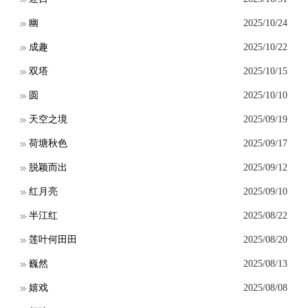
幽
2025/10/24
成趣
2025/10/22
双塔
2025/10/15
圆
2025/10/10
天空之境
2025/09/19
荷塘秋色
2025/09/17
脱颖而出
2025/09/12
红月亮
2025/09/10
半江红
2025/08/22
莲叶何田田
2025/08/20
巍然
2025/08/13
嬉戏
2025/08/08