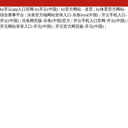
ky开云app入口官网-ky开云(中国)
|
ky官方网站 - 首页
|
ky体育官方网站-
综合赛事平台
|
乐鱼官方端网站登录入口-乐鱼leyu(中国)
|
开云手机入口-
开云(中国)
|
乐鱼网页版-乐鱼(中国)官方
|
开云手机入口官网-开云(中国)
|
开元网站登录入口-开元(中国)
|
开元官方网页版-开元(中国)
|