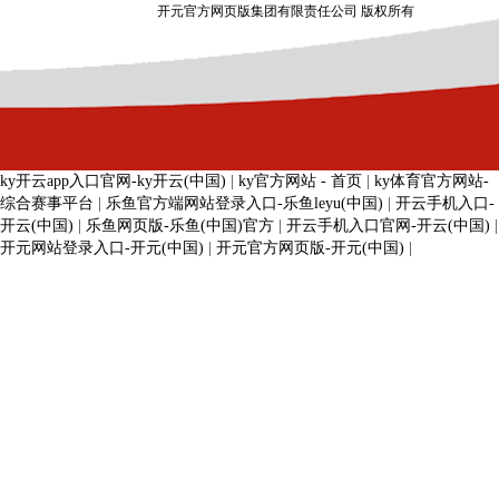
开元官方网页版集团有限责任公司 版权所有
ky开云app入口官网-ky开云(中国)
|
ky官方网站 - 首页
|
ky体育官方网站-
综合赛事平台
|
乐鱼官方端网站登录入口-乐鱼leyu(中国)
|
开云手机入口-
开云(中国)
|
乐鱼网页版-乐鱼(中国)官方
|
开云手机入口官网-开云(中国)
|
开元网站登录入口-开元(中国)
|
开元官方网页版-开元(中国)
|