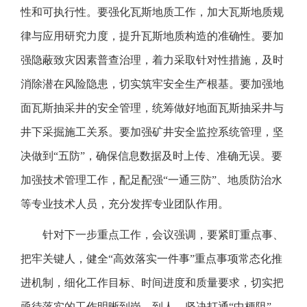
性和可执行性。要强化瓦斯地质工作，加大瓦斯地质规
律与应用研究力度，提升瓦斯地质构造的准确性。要加
强隐蔽致灾因素普查治理，着力采取针对性措施，及时
消除潜在风险隐患，切实筑牢安全生产根基。要加强地
面瓦斯抽采井的安全管理，统筹做好地面瓦斯抽采井与
井下采掘施工关系。要加强矿井安全监控系统管理，坚
决做到“五防”，确保信息数据及时上传、准确无误。要
加强技术管理工作，配足配强“一通三防”、地质防治水
等专业技术人员，充分发挥专业团队作用。
针对下一步重点工作，会议强调，要紧盯重点事、
把牢关键人，健全“高效落实一件事”重点事项常态化推
进机制，细化工作目标、时间进度和质量要求，切实把
亟待落实的工作明晰到岗、到人，坚决打通“中梗阻”。