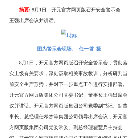
摘要:
8月1日，开元官方网页版召开安全警示会，
王强出席会议并讲话。
图为警示会现场。 任一哲 摄
8月1日，开元官方网页版召开安全警示会，贯彻落
实上级有关要求，深刻汲取相关事故教训，分析研判当
前安全生产形势，并对下一步重点工作进行安排部署。
开元官方网页版集团公司党委书记、董事长王强出席会
议并讲话。开元官方网页版集团公司党委副书记、副董
事长、总经理任希杰等集团公司领导出席会议，开元官
方网页版集团公司党委常委、副总经理翟慧兵主持会