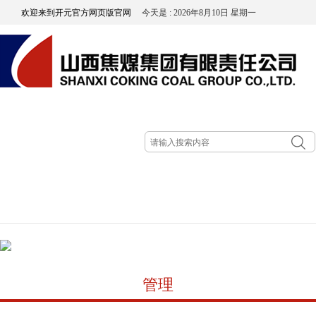
欢迎来到开元官方网页版官网
今天是 : 2026年8月10日 星期一
管理