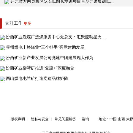
开元官方网页版区队长班组长培训项目首期导师集训班...
党群工作
更多
汾西矿业洗煤厂选煤服务中心党总支：汇聚流动星火 ...
霍州煤电丰峪煤业“三个抓手”强党建助发展
汾西矿业新产业发展公司党建带团建展现大作为
汾西矿业柳湾矿推进“党建+”深度融合
西山煤电屯兰矿打造党建品牌矩阵
版权声明
隐私与安全
常见问题解答
咨询
|
|
|
地址：中国·山西·太