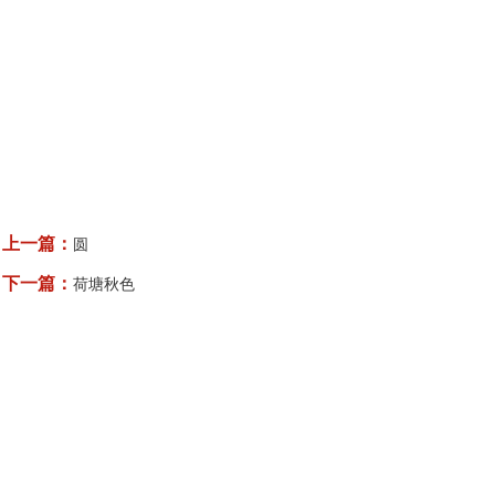
上一篇：
圆
下一篇：
荷塘秋色