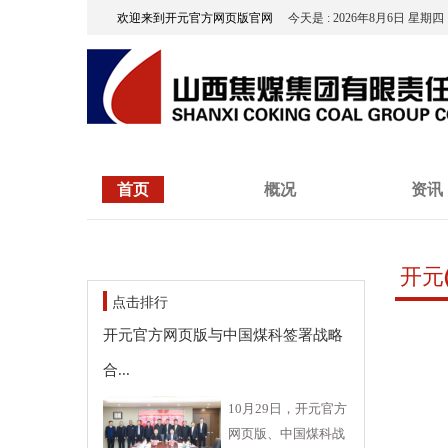
欢迎来到开元官方网页版官网
今天是 : 2026年8月6日 星期四
首页
概况
资讯
开元
点击排行
开元官方网页版与中国煤科签署战略
合...
10月29日，开元官方
网页版、中国煤科战