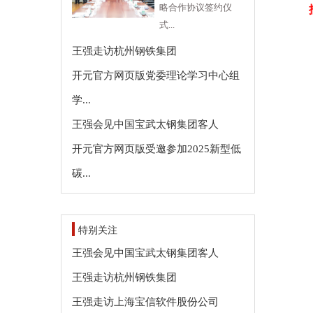
略合作协议签约仪
式...
王强走访杭州钢铁集团
开元官方网页版党委理论学习中心组
学...
王强会见中国宝武太钢集团客人
开元官方网页版受邀参加2025新型低
碳...
特别关注
王强会见中国宝武太钢集团客人
王强走访杭州钢铁集团
王强走访上海宝信软件股份公司