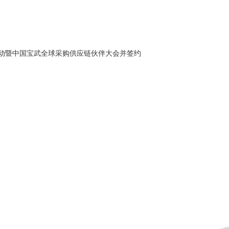
行动暨中国宝武全球采购供应链伙伴大会并签约