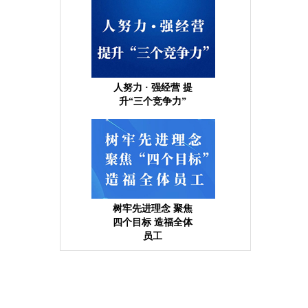
人努力 · 强经营 提
升“三个竞争力”
树牢先进理念 聚焦
四个目标 造福全体
员工