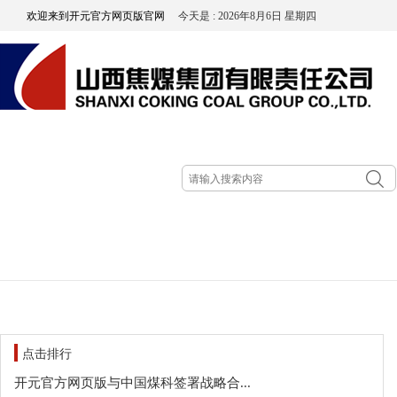
欢迎来到开元官方网页版官网
今天是 : 2026年8月6日 星期四
点击排行
开元官方网页版与中国煤科签署战略合...