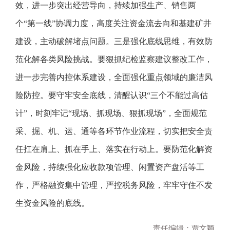
效，进一步突出经营导向，持续加强生产、销售两
个“第一线”协调力度，高度关注资金流去向和基建矿井
建设，主动破解堵点问题。三是强化底线思维，有效防
范化解各类风险挑战。要狠抓纪检监察建议整改工作，
进一步完善内控体系建设，全面强化重点领域的廉洁风
险防控。要守牢安全底线，清醒认识“三个不能过高估
计”，时刻牢记“现场、抓现场、狠抓现场”，全面规范
采、掘、机、运、通等各环节作业流程，切实把安全责
任扛在肩上、抓在手上、落实在行动上。要防范化解资
金风险，持续强化应收款项管理、闲置资产盘活等工
作，严格融资集中管理，严控税务风险，牢牢守住不发
生资金风险的底线。
责任编辑：贾文颖