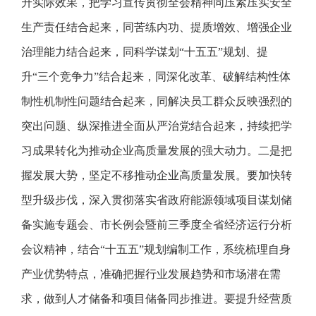
升实际效果，把学习宣传贯彻全会精神同压紧压实安全
生产责任结合起来，同苦练内功、提质增效、增强企业
治理能力结合起来，同科学谋划“十五五”规划、提
升“三个竞争力”结合起来，同深化改革、破解结构性体
制性机制性问题结合起来，同解决员工群众反映强烈的
突出问题、纵深推进全面从严治党结合起来，持续把学
习成果转化为推动企业高质量发展的强大动力。二是把
握发展大势，坚定不移推动企业高质量发展。要加快转
型升级步伐，深入贯彻落实省政府能源领域项目谋划储
备实施专题会、市长例会暨前三季度全省经济运行分析
会议精神，结合“十五五”规划编制工作，系统梳理自身
产业优势特点，准确把握行业发展趋势和市场潜在需
求，做到人才储备和项目储备同步推进。要提升经营质