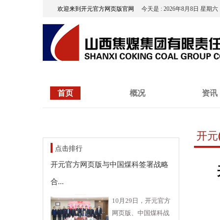
欢迎来到开元官方网页版官网
今天是 : 2026年8月8日 星期六
首页
概况
资讯
开元
点击排行
开元官方网页版与中国煤科签署战略
合...
10月29日，开元官方
网页版、中国煤科战