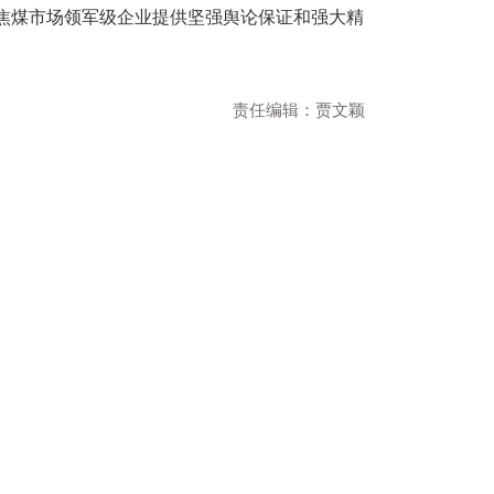
焦煤市场领军级企业提供坚强舆论保证和强大精
责任编辑：贾文颖