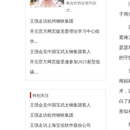
略合作协议签约仪
式...
子用
王强走访杭州钢铁集团
开元官方网页版党委理论学习中心组
遮掩
学...
瑟瑟
王强会见中国宝武太钢集团客人
的守
开元官方网页版受邀参加2025新型低
碳...
南姑
术，
特别关注
白了
王强会见中国宝武太钢集团客人
形似
王强走访杭州钢铁集团
王强走访上海宝信软件股份公司