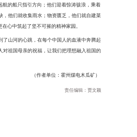
远航的船只指引方向；他们迎着惊涛骇浪，乘着
缺，他们就收集雨水；物资匮乏，他们就自建菜
更在心中筑起了坚不可摧的精神家园。
到了山河的心跳，在每个中国人的血液中奔腾起
人对祖国母亲的祝福，让我们把理想融入祖国的
。
（作者单位：霍州煤电木瓜矿）
责任编辑：贾文颖