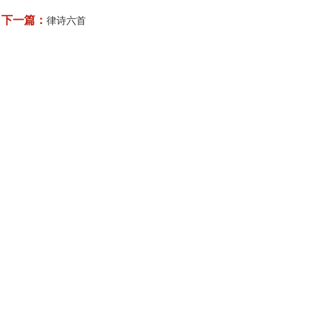
下一篇：
律诗六首