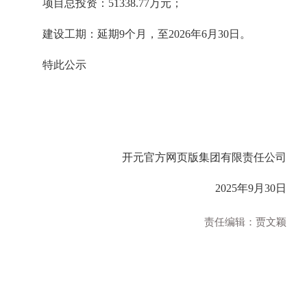
项目总投资：51338.77万元；
建设工期：延期9个月，至2026年6月30日。
特此公示
开元官方网页版集团有限责任公司
2025年9月30日
责任编辑：贾文颖