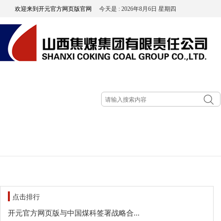
欢迎来到开元官方网页版官网
今天是 : 2026年8月6日 星期四
点击排行
开元官方网页版与中国煤科签署战略合...