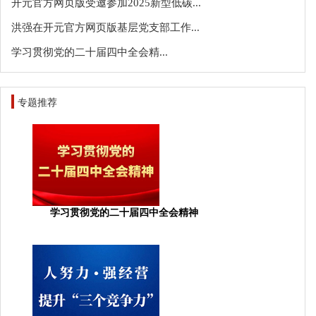
开元官方网页版受邀参加2025新型低碳...
洪强在开元官方网页版基层党支部工作...
学习贯彻党的二十届四中全会精...
专题推荐
学习贯彻党的二十届四中全会精神