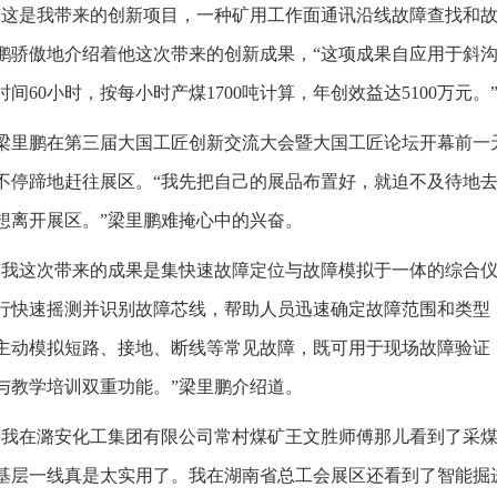
“这是我带来的创新项目，一种矿用工作面通讯沿线故障查找和故
鹏骄傲地介绍着他这次带来的创新成果，“这项成果自应用于斜沟矿
时间60小时，按每小时产煤1700吨计算，年创效益达5100万元。
梁里鹏在第三届大国工匠创新交流大会暨大国工匠论坛开幕前一
不停蹄地赶往展区。“我先把自己的展品布置好，就迫不及待地
想离开展区。”梁里鹏难掩心中的兴奋。
“我这次带来的成果是集快速故障定位与故障模拟于一体的综合
行快速摇测并识别故障芯线，帮助人员迅速确定故障范围和类型
主动模拟短路、接地、断线等常见故障，既可用于现场故障验证
与教学培训双重功能。”梁里鹏介绍道。
“我在潞安化工集团有限公司常村煤矿王文胜师傅那儿看到了采煤
基层一线真是太实用了。我在湖南省总工会展区还看到了智能掘