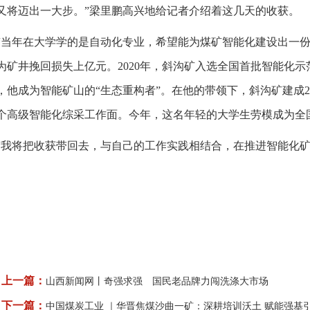
又将迈出一大步。”梁里鹏高兴地给记者介绍着这几天的收获。
“当年在大学学的是自动化专业，希望能为煤矿智能化建设出一份
为矿井挽回损失上亿元。2020年，斜沟矿入选全国首批智能化
，他成为智能矿山的“生态重构者”。在他的带领下，斜沟矿建成29
个高级智能化综采工作面。今年，这名年轻的大学生劳模成为全
“我将把收获带回去，与自己的工作实践相结合，在推进智能化矿
上一篇：
山西新闻网丨奇强求强 国民老品牌力闯洗涤大市场
下一篇：
中国煤炭工业 ｜华晋焦煤沙曲一矿：深耕培训沃土 赋能强基