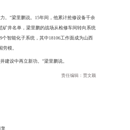
力。”梁里鹏说。15年间，他累计抢修设备千余
示范矿井名单，梁里鹏的战场从检修车间转向系统
个智能化子系统，其中18106工作面成为山西
国劳模。
井建设中再立新功。”梁里鹏说。
责任编辑：贾文颖
引擎