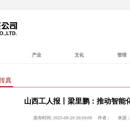
产业
文化
管理
传真
山西工人报丨梁里鹏：推动智能
发布时间: 2025-09-29 20:59:09 作者